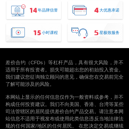
年品牌信誉
大优惠承诺
小时课程
星极致服务
差价合约（CFDs）等杠杆产品，具有很大风险，并不
适用于所有投资者。损失可能超出您的初始投入资金。
我们建议您征询独立顾问的意见，确保您在交易前完全
了解可能涉及的风险。
本网站上显示的任何信息仅作为一般资料或参考，并不
构成任何投资建议。我们不向美国、香港、台湾等某些
司法管辖区的居民提供差价合约产品交易。请注意本网
站信息不适用于视发布或使用此类信息违反当地法律法
规的任何国家/地区的任何居民。 在您决定交易或继续